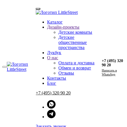
Каталог
Главная
Дизайн-проекты
→
Лукбук
Детские комнаты
Детские
ВДОХНОВЛЯЙТЕСЬ
общественные
пространства
Лукбук
За 8 лет существования бренда мы сделали много съемок:
О нас
+7 (495) 320
журнальных, студийных, в жилых интерьерах, яркие,
Оплата и доставка
90 20
лаконичные, романтичные, трендовые — они все разные, как
Обмен и возврат
Напиcать в
и мебель, которую мы делаем.
Отзывы
WhatsApp
Контакты
Заряжайтесь новыми идеями и смотрите на реальные фото
Блог
домиков!
+7 (495) 320 90 20
ОСТАВИТЬ ЗАЯВКУ
Заказать звонок