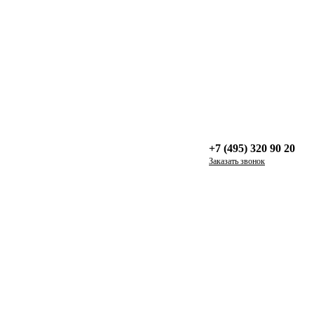
+7 (495) 320 90 20
Заказать звонок
мантичные, трендовые — они все разные, как и мебель, которую