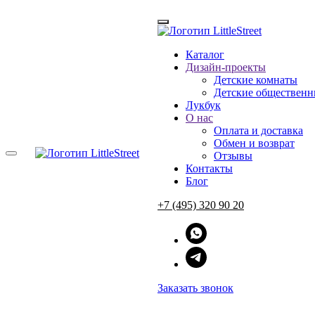
Каталог
Дизайн-проекты
Главная
Детские комнаты
→
Лукбук
Детские общественн
Лукбук
О нас
ВДОХНОВЛЯЙ
Оплата и доставка
Обмен и возврат
Отзывы
Контакты
Блог
За 8 лет существования бренда мы сделали много съемок: журн
+7 (495) 320 90 20
мы делаем.
Заряжайтесь новыми идеями и смотрите на реальные фото доми
ОСТАВИТЬ ЗАЯВКУ
Заказать звонок