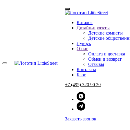
Каталог
Дизайн-проекты
Главная
Детские комнаты
→
Лукбук
Детские общественн
Лукбук
О нас
ВДОХНОВЛЯЙ
Оплата и доставка
Обмен и возврат
Отзывы
Контакты
Блог
За 8 лет существования бренда мы сделали много съемок: журн
+7 (495) 320 90 20
мы делаем.
Заряжайтесь новыми идеями и смотрите на реальные фото доми
ОСТАВИТЬ ЗАЯВКУ
Заказать звонок