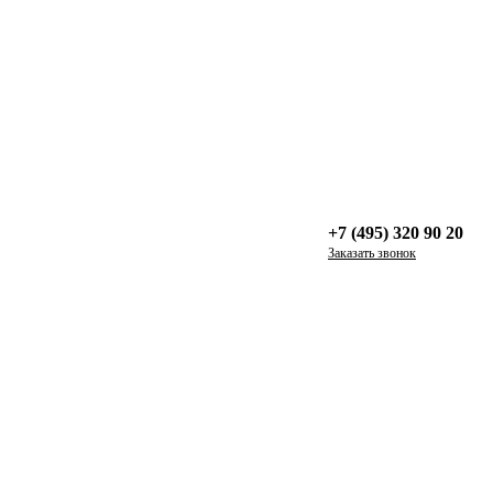
+7 (495) 320 90 20
Заказать звонок
мантичные, трендовые — они все разные, как и мебель, которую