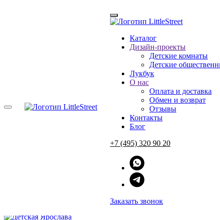
Каталог
Дизайн-проекты
Главная
Детские комнаты
→
Дизайн-проекты детской комнаты
Детские общественн
→
Детская Ярослава
Лукбук
О нас
Оплата и доставка
Детская Яросла
Обмен и возврат
Отзывы
Контакты
Блог
+7 (495) 320 90 20
Нежный желтый цвет, рабочий стол в оконном портале с висящ
и книг, — и на 15 квадратных метрах получается замечательная 
ЗАЯВКА НА ДИЗАЙН-ПРОЕКТ
Заказать звонок