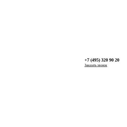
+7 (495) 320 90 20
Заказать звонок
удобные для взрослых глубокие шкафы + домики для игрушек