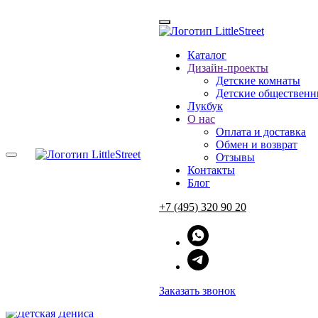
Каталог
Дизайн-проекты
Главная
Детские комнаты
→
Дизайн-проекты детской комнаты
Детские общественн
→
Детская Дениса
Лукбук
О нас
Оплата и доставка
Детская Дениса
Обмен и возврат
Отзывы
Контакты
Блог
+7 (495) 320 90 20
Мы придумали для первоклассника современное и не слишком де
шкафы образуют нишу, где строит дубовая кровать. Стол и сте
зеленый, — и он классно дополняет белую и деревянную мебел
ЗАЯВКА НА ДИЗАЙН-ПРОЕКТ
Заказать звонок