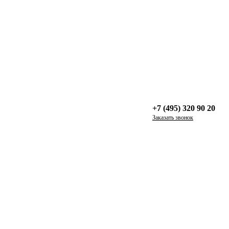
+7 (495) 320 90 20
Заказать звонок
лет. Необходимо было предусмотреть много хранения, поэтому
 зоны! В качестве акцента используем любимый цвет семьи: