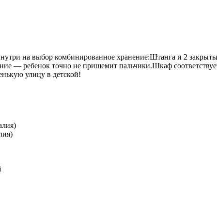
нутри на выбор комбинированное хранение:Штанга и 2 закрыты
ание — ребенок точно не прищемит пальчики.Шкаф соответствуе
енькую улицу в детской!
алия)
лия)
й