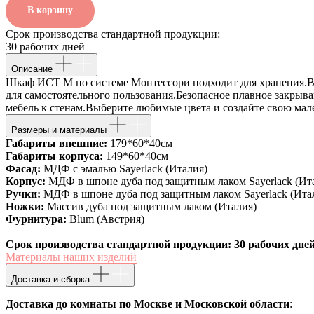
В корзину
Срок производства стандартной продукции:
30 рабочих дней
Описание
Шкаф ИСТ M по системе Монтессори подходит для хранения.В
для самостоятельного пользования.Безопасное плавное закрыв
мебель к стенам.Выберите любимые цвета и создайте свою мал
Размеры и материалы
Габариты внешние:
179*60*40см
Габариты корпуса:
149*60*40см
Фасад:
МДФ с эмалью Sayerlack (Италия)
Корпус:
МДФ в шпоне дуба под защитным лаком Sayerlack (Ит
Ручки:
МДФ в шпоне дуба под защитным лаком Sayerlack (Ита
Ножки:
Массив дуба под защитным лаком (Италия)
Фурнитура:
Blum (Австрия)
Срок производства стандартной продукции: 30 рабочих дне
Материалы наших изделий
Доставка и сборка
Доставка до комнаты по Москве и Московской области
: