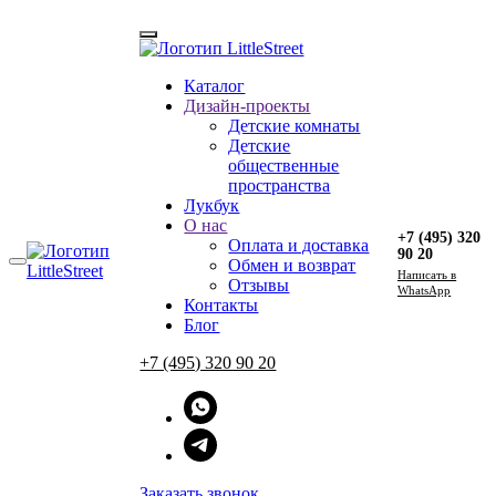
Каталог
Главная
Дизайн-проекты
→
Каталог
Детские комнаты
→
Комоды
Детские
→
Эскимо
общественные
→
Комод ЭСКИМО
пространства
Лукбук
О нас
+7 (495) 320
Оплата и доставка
90 20
Комод ЭСКИМО
Обмен и возврат
Напиcать в
Отзывы
WhatsApp
Контакты
82 000 ₽
Блог
Рассрочка от 6833 р./мес
+7 (495) 320 90 20
Цвет:
В корзину
Срок производства стандартной продукции:
Заказать звонок